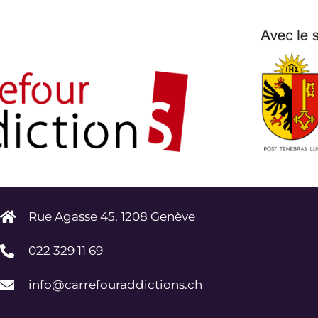
Rue Agasse 45, 1208 Genève
022 329 11 69
info@carrefouraddictions.ch