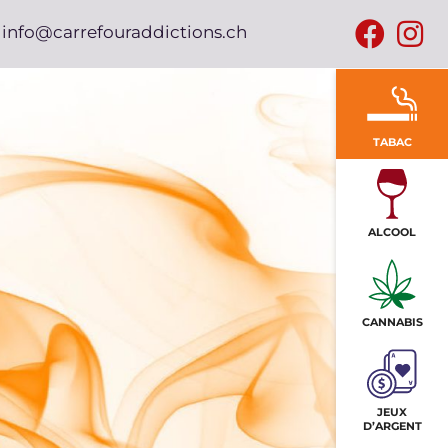
info@carrefouraddictions.ch
TABAC
ALCOOL
CANNABIS
JEUX
D’ARGENT